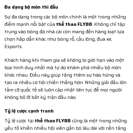
Đa dạng bộ môn thi đấu
Sự đa dạng trong các bộ môn chính là một trong những
điểm mạnh nổi bật của
thể thao FLY88
. Không chỉ tập
trung vào bóng đá nhà cái còn mang đến hàng loạt lựa
chọn hấp dẫn khác như bóng rổ, cầu lông, đua xe,
Esports.
Khách hàng khi tham gia sẽ không bị giới hạn vào một
loại hình duy nhất mà tự do khám phá nhiều bộ môn
khác nhau. Điều này giúp tăng thêm sự hào hứng và
tạo ra nhiều cơ hội chiến thắng hơn. Những giải đấu lớn
tầm cỡ quốc tế sẽ luôn cập nhật liên tục để mọi người
không bỏ lỡ bất kỳ trận đấu nào.
Tỷ lệ cược cạnh tranh
Tỷ lệ cược tại
thể thao FLY88
cũng là một trong những
yếu tố khiến nhiều hội viên gắn bó lâu dài với nền tảng