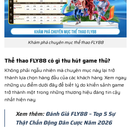
Khám phá chuyên mục thể thao FLY88
Thể thao FLY88 có gì thu hút game thủ?
Không phải ngẫu nhiên mà chuyên mục này lại trở
thành lựa chọn hàng đầu của các khách hàng. Xem ngay
những ưu điểm dưới đây để biết lý do khiến sảnh game
trở thành một trong những thương hiệu đáng tin cậy
nhất hiện nay.
Xem thêm:
Đánh Giá FLY88 – Top 5 Sự
Thật Chấn Động Dân Cược Năm 2026