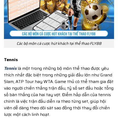
Các bộ môn cá cược hút khách tại thể thao FLY88
Tennis
Tennis
là một trong những bộ môn thể thao
được yêu
thích nhất đặc biệt trong những giải đấu lớn như Grand
Slam, ATP Tour hay WTA. Game thủ có thể tham gia đặt
vào người chiến thắng trận đấu, tỷ số set đấu hoặc tổng
số bàn thắng của hai tay vợt. Điểm hấp dẫn của tennis
chính là việc trận đấu diễn ra theo từng set, giúp hội
viên dễ dàng theo dõi sát sao đồng thời thay đổi chiến
lược một cách linh hoạt.