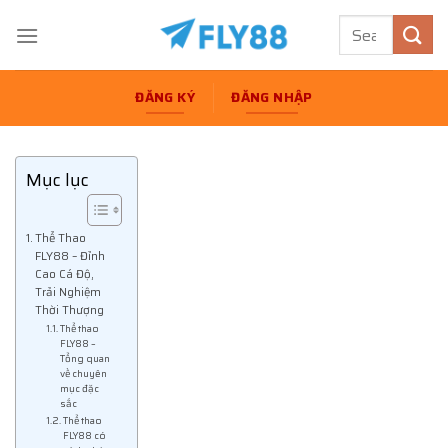
Bỏ
qua
nội
dung
ĐĂNG KÝ
ĐĂNG NHẬP
Mục lục
Thể Thao
FLY88 – Đỉnh
Cao Cá Độ,
Trải Nghiệm
Thời Thượng
Thể thao
FLY88 –
Tổng quan
về chuyên
mục đặc
sắc
Thể thao
FLY88 có