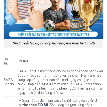
Những đối tác uy tín hợp tác cùng thể thao tại FLY88
Đối
Chi tiết
tác
SABA Sport là một trong những sảnh thể thao
hàng đầu
được nhiều cao thủ tin tưởng và lựa chọn. Nền tảng này
SABA
cung cấp hàng trăm trận đấu mỗi ngày với tỷ lệ cược
Sports
cực kỳ hấp dẫn. Một điểm mạnh của SABA Sport chính
là hệ thống live betting cho phép người tham gia đặt tiền
ngay khi trận đấu đang diễn ra.
IM Sport được đánh giá cao về chất lượng và sự ổn định
tại
thể thao
FLY88
. Sảnh này chuyên cung cấp các