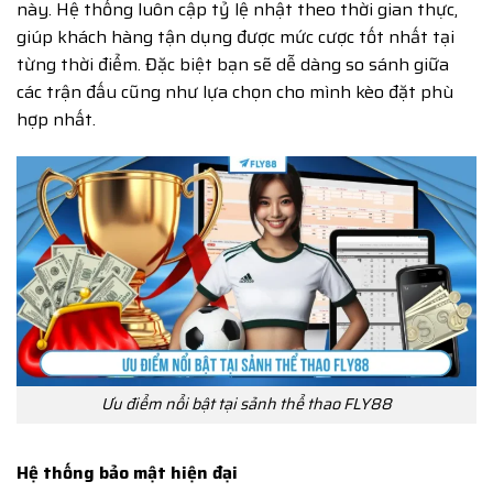
này. Hệ thống luôn cập tỷ lệ nhật theo thời gian thực,
giúp khách hàng tận dụng được mức cược tốt nhất tại
từng thời điểm. Đặc biệt bạn sẽ dễ dàng so sánh giữa
các trận đấu cũng như lựa chọn cho mình kèo đặt phù
hợp nhất.
Ưu điểm nổi bật tại sảnh thể thao FLY88
Hệ thống bảo mật hiện đại