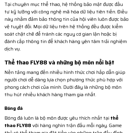
Tại chuyên mục thể thao, hệ thống bảo mật được đầu
tư kỹ lưỡng với công nghệ mã hóa dữ liệu tiên tiến. Điều
này nhằm đảm bảo thông tin của hội viên luôn được bảo
vệ tuyệt đối. Mọi dữ liệu trên hệ thống đều được kiểm
soát chặt chẽ để tránh các nguy cơ gian lận hoặc bị
đánh cắp thông tin để khách hàng yên tâm trải nghiệm
dịch vụ.
Thể thao FLY88 và những bộ môn nổi bật
Nền tảng mang đến nhiều hình thức chơi hấp dẫn giúp
người chơi dễ dàng lựa chọn phương thức phù hợp với
phong cách chơi của mình. Dưới đây là những bộ môn
thu hút nhiều khách hàng tham gia nhất.
Bóng đá
Bóng đá luôn là bộ môn được yêu thích nhất tại
thể
thao FLY88
với hàng nghìn trận đấu mỗi ngày. Game
thủ có thể tham gia đặt tiền vào những trận đấu đỉnh