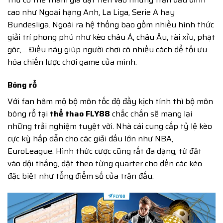
cao như Ngoại hạng Anh, La Liga, Serie A hay
Bundesliga. Ngoài ra hệ thống bao gồm nhiều hình thức
giải trí phong phú như kèo châu Á, châu Âu, tài xỉu, phạt
góc,… Điều này giúp người chơi có nhiều cách để tối ưu
hóa chiến lược chơi game của mình.
Bóng rổ
Với fan hâm mộ bộ môn tốc độ đầy kịch tính thì bộ môn
bóng rổ tại
thể thao FLY88
chắc chắn sẽ mang lại
những trải nghiệm tuyệt vời. Nhà cái cung cấp tỷ lệ kèo
cực kỳ hấp dẫn cho các giải đấu lớn như NBA,
EuroLeague. Hình thức cược cũng rất đa dạng, từ đặt
vào đội thắng, đặt theo từng quarter cho đến các kèo
đặc biệt như tổng điểm số của trận đấu.